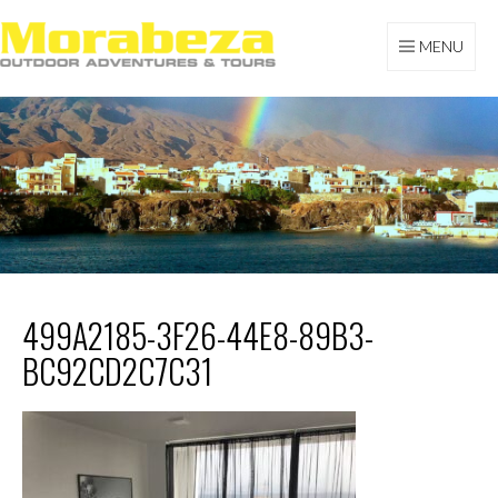
Skip
to
MENU
content
MORABEZA TOURS
499A2185-3F26-44E8-89B3-
BC92CD2C7C31