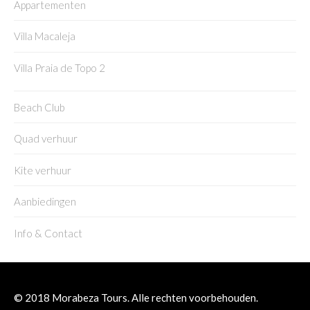
Appartementen
Villa Macaleja
Villa Praia de Topo 2
Beach Club
Quad verhuur
Kite verhuur
Aanbiedingen
Info & Contact
© 2018 Morabeza Tours. Alle rechten voorbehouden.