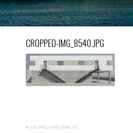
CROPPED-IMG_8540.JPG
Bericht
CROPPED-IMG_8540.JPG
navigatie