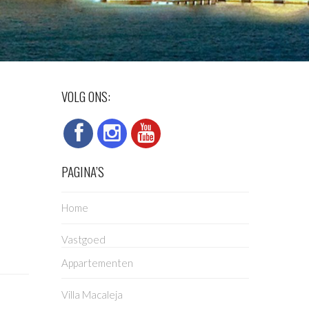
VOLG ONS:
PAGINA’S
Home
Vastgoed
Appartementen
Villa Macaleja