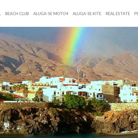
L
BEACH CLUB
ALUGA-SE MOTO4
ALUGA-SE KITE
REAL ESTATE
P