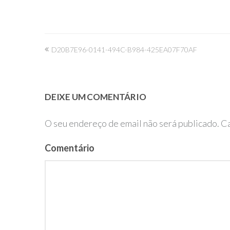
Navegação
D20B7E96-0141-494C-B984-425EA07F70AF
de
artigos
DEIXE UM COMENTÁRIO
O seu endereço de email não será publicado.
Ca
Comentário