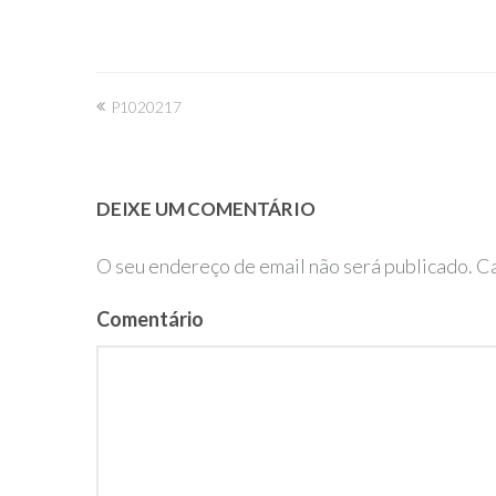
Navegação
P1020217
de
artigos
DEIXE UM COMENTÁRIO
O seu endereço de email não será publicado.
Ca
Comentário