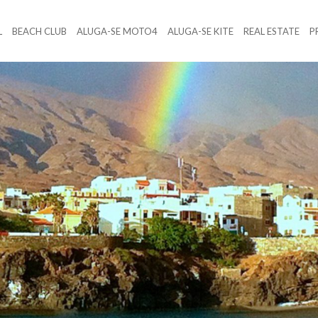
L
BEACH CLUB
ALUGA-SE MOTO4
ALUGA-SE KITE
REAL ESTATE
P